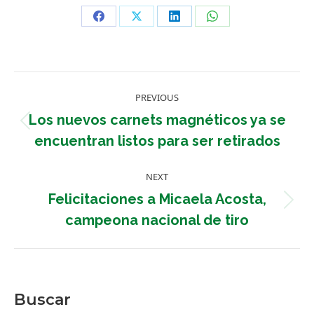
Share
Share
Share
Share
on
on
on
on
Facebook
X
LinkedIn
WhatsApp
Post
PREVIOUS
navigation
Los nuevos carnets magnéticos ya se
Previous
encuentran listos para ser retirados
post:
NEXT
Felicitaciones a Micaela Acosta,
Next
campeona nacional de tiro
post:
Buscar