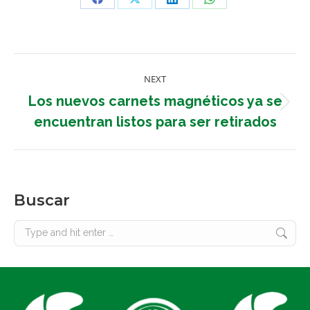
Share
Share
Share
Share
on
on
on
on
Facebook
X
LinkedIn
WhatsApp
Post
NEXT
navigation
Los nuevos carnets magnéticos ya se
Next
encuentran listos para ser retirados
post:
Buscar
Search: