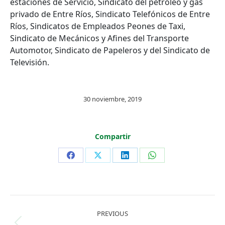
estaciones de Servicio, Sindicato del petróleo y gas
privado de Entre Ríos, Sindicato Telefónicos de Entre
Ríos, Sindicatos de Empleados Peones de Taxi,
Sindicato de Mecánicos y Afines del Transporte
Automotor, Sindicato de Papeleros y del Sindicato de
Televisión.
30 noviembre, 2019
Compartir
Share
Share
Share
Share
on
on
on
on
Facebook
X
LinkedIn
WhatsApp
Post
PREVIOUS
navigation