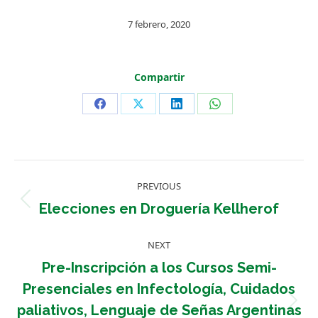
7 febrero, 2020
Compartir
Share
Share
Share
Share
on
on
on
on
Facebook
X
LinkedIn
WhatsApp
Post
PREVIOUS
navigation
Previous
Elecciones en Droguería Kellherof
post:
NEXT
Pre-Inscripción a los Cursos Semi-
Presenciales en Infectología, Cuidados
Next
paliativos, Lenguaje de Señas Argentinas