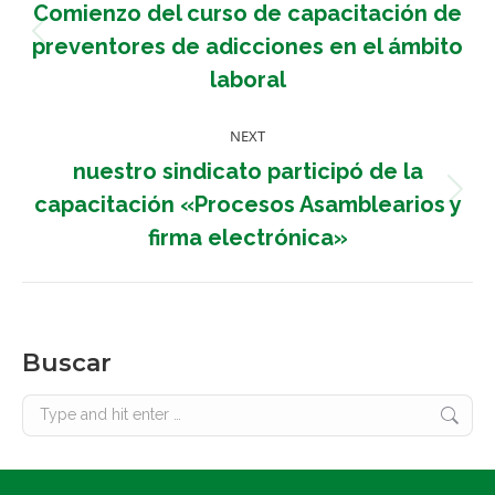
Comienzo del curso de capacitación de
Previous
preventores de adicciones en el ámbito
post:
laboral
NEXT
nuestro sindicato participó de la
Next
capacitación «Procesos Asamblearios y
post:
firma electrónica»
Buscar
Search: