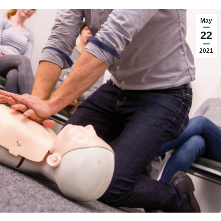
May
22
2021