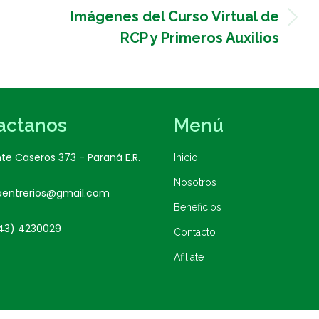
Imágenes del Curso Virtual de
Next
RCP y Primeros Auxilios
post:
actanos
Menú
te Caseros 373 - Paraná E.R.
Inicio
Nosotros
aentrerios@gmail.com
Beneficios
43) 4230029
Contacto
Afiliate