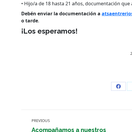
• Hijo/a de 18 hasta 21 años, documentación que a
Debén enviar la documentación a
atsaentreri
o tarde
.
¡Los esperamos!
Share
on
Faceb
Post
PREVIOUS
navigation
Acompañamos a nuestros