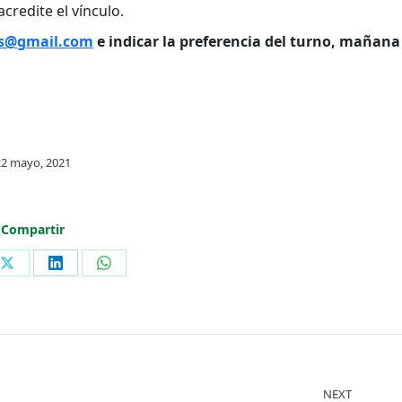
credite el vínculo.
os@gmail.com
e indicar la preferencia del turno, mañana
22 mayo, 2021
Compartir
Share
Share
Share
on
on
on
ook
X
LinkedIn
WhatsApp
NEXT