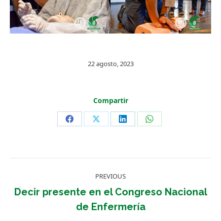
22 agosto, 2023
Compartir
Share
Share
Share
Share
on
on
on
on
Facebook
X
LinkedIn
WhatsApp
Post
PREVIOUS
navigation
Decir presente en el Congreso Nacional
Previous
de Enfermería
post: