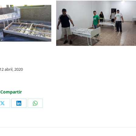
12 abril, 2020
Compartir
Share
Share
Share
on
on
on
ook
X
LinkedIn
WhatsApp