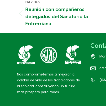
PREVIOUS
navigation
Reunión con compañeros
Previous
delegados del Sanatorio la
post:
Entrerriana
Cont
Mon
ats
Nos comprometemos a mejorar la
(03
calidad de vida de los trabajadores de
la sanidad, construyendo un futuro
más próspero para todos.