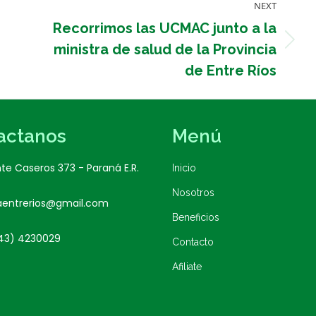
NEXT
Recorrimos las UCMAC junto a la
Next
ministra de salud de la Provincia
post:
de Entre Ríos
actanos
Menú
te Caseros 373 - Paraná E.R.
Inicio
Nosotros
aentrerios@gmail.com
Beneficios
43) 4230029
Contacto
Afiliate