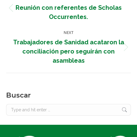
navigation
Reunión con referentes de Scholas
Previous
Occurrentes.
post:
NEXT
Trabajadores de Sanidad acataron la
Next
conciliación pero seguirán con
post:
asambleas
Buscar
Search: