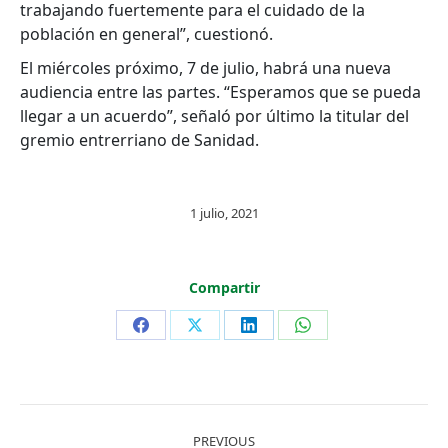
trabajando fuertemente para el cuidado de la
población en general”, cuestionó.
El miércoles próximo, 7 de julio, habrá una nueva
audiencia entre las partes. “Esperamos que se pueda
llegar a un acuerdo”, señaló por último la titular del
gremio entrerriano de Sanidad.
1 julio, 2021
Compartir
Share
Share
Share
Share
on
on
on
on
Facebook
X
LinkedIn
WhatsApp
Post
PREVIOUS